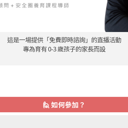
這是一場提供「免費即時諮詢」的直播活動
專為育有 0-3 歲孩子的家長而設
🙋 如何參加？