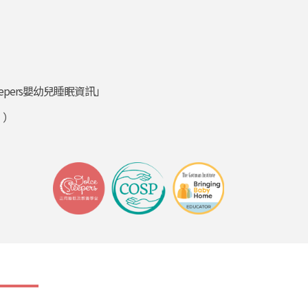
epers嬰幼兒睡眠資訊」
」）