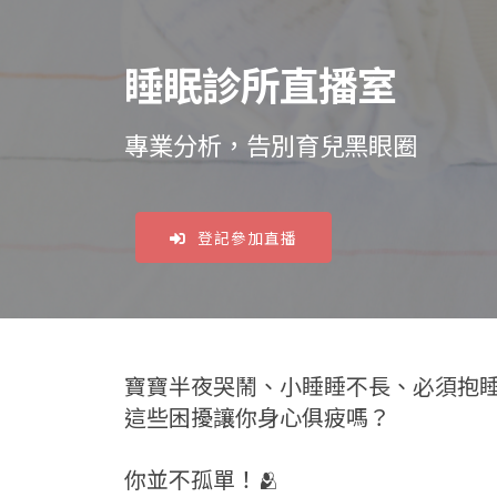
睡眠診所直播室
專業分析，告別育兒黑眼圈
登記參加直播
寶寶半夜哭鬧、小睡睡不長、必須抱睡奶
這些困擾讓你身心俱疲嗎？
你並不孤單！🫂