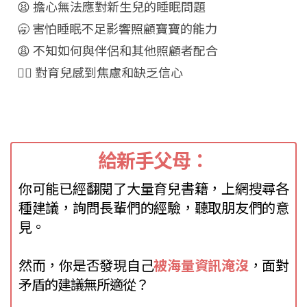
😫 擔心無法應對新生兒的睡眠問題
🥱 害怕睡眠不足影響照顧寶寶的能力
😩 不知如何與伴侶和其他照顧者配合
😵‍💫 對育兒感到焦慮和缺乏信心
給新手父母：
你可能已經翻閱了大量育兒書籍，上網搜尋各
種建議，詢問長輩們的經驗，聽取朋友們的意
見。
然而，你是否發現自己
被海量資訊淹沒
，面對
矛盾的建議無所適從？