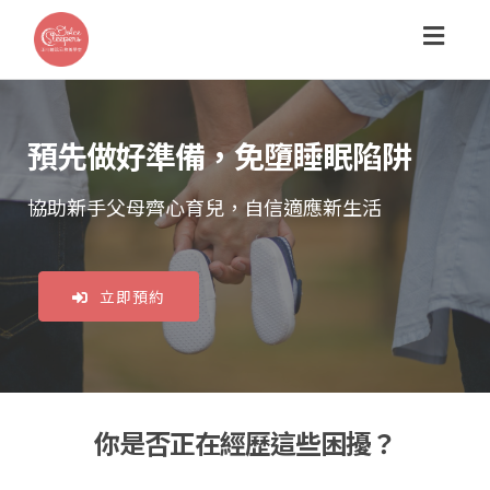
Toggl
navig
預先做好準備，免墮睡眠陷阱
協助新手父母齊心育兒，自信適應新生活
立即預約
你是否正在經歷這些困擾？