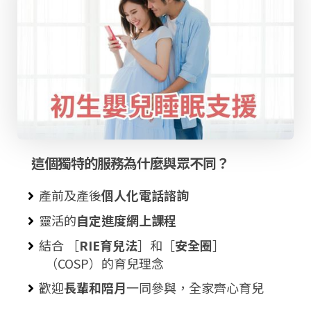
這個獨特的服務為什麼與眾不同？
產前及產後
個人化
電話諮詢
靈活的
自定進度網上課程
結合 ［
RIE育兒法
］和［
安全圈
］
（COSP）的育兒理念
歡迎
長輩和陪月
一同參與，全家齊心育兒