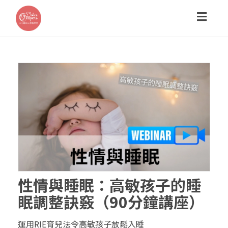
Toggl
navig
性情與睡眠：高敏孩子的睡
眠調整訣竅（90分鐘講座）
運用RIE育兒法令高敏孩子放鬆入睡