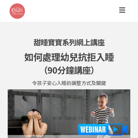
Toggl
navig
甜睡寶寶系列網上講座
如何處理幼兒抗拒入睡
（90分鐘講座）
令孩子安心入睡的調整方式及關鍵