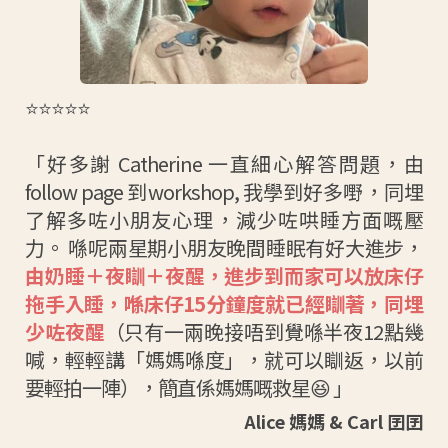
⭐⭐⭐⭐⭐
「好多謝 Catherine 一直細心解答問題，由
follow page 到workshop, 我學到好多嘢，同埋
了解多咗小朋友心理，減少咗哄睡方面嘅壓
力。 喺呢兩星期小朋友晚間睡眠有好大進步，
由奶睡＋夜瞓＋夜醒，進步到而家可以放床仔
拖手入睡，喺床仔15分鐘度就已經瞓著，同埋
少咗夜醒
（只有一兩晚接唔到覺喺半夜12點幾
喊，輕輕講「媽媽喺度」，就可以瞓返，以前
要輕拍一陣），簡直係媽媽嘅救星😆 」
Alice 媽媽 & Carl 囝囝