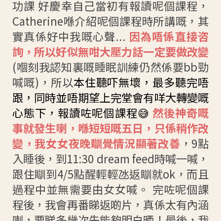
功課 好慶幸自己當初有報讀呢個課程，
Catherine喺介紹呢個課程時所講嘅，其
實真係好中我嘅心聲...
因為唔係直接咨
詢，所以好似無咁大壓力話一定要做改變
(嗰刻我認知裏嘅睡眠訓練仍然係要bb勁
喊嘅)，所以
本住聽吓無壞，最多聽完唔
跟，同時並唔期望上完堂會有咩大轉變嘅
心態下，報讀咗呢個課程😅
然後
神奇嘅
事就發生喇，喺短短嘅五日，只係稍作改
變，我女女夜晚瞓覺情況顯著改善
，9點
入睡後，到11:30 dream feed時喊一喊，
跟住瞓到4/5點醒輕輕氹返瞓就ok，而且
過程中並無需要由女女喊。 完咗呢個課
程後，我會再番睇返啲片，真係太有內涵
喇，要睇多幾次先能夠明白晒！最後，我