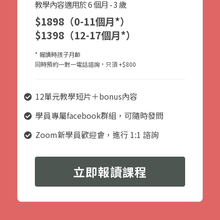
教學內容適用於 6 個月 - 3 歲
$1898
（0-11個月*）
$1398
（12-17個月*）
* 報讀時孩子月齡
同時預約一對一電話諮詢，只須 +$800
12單元教學短片＋bonus內容
學員專屬facebook群組，可隨時發問
Zoom新學員歡迎會，進行 1:1 諮詢
立即報讀課程