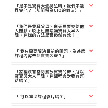
「是不是寶寶大聲哭泣時，我們不能
理會他？（坊間稱為CIO的做法）」
「我們是雙職父母，白天需要交給他
人照顧，晚上也無法讓寶寶太早入
睡，這樣的方法是否仍然有效？ 」
「 我只需要解決目前的問題，為甚麼
課程內容去到寶寶３歲？」
「家裡沒有空間擺放寶寶的床，所以
寶寶與大人同睡，這課程會對我有幫
助嗎？」
「 可以重溫課程影片嗎？」