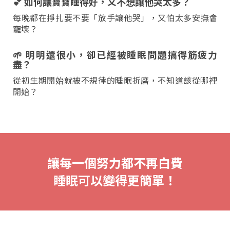
💕 如何讓寶寶睡得好，又不想讓他哭太多？
每晚都在掙扎要不要「放手讓他哭」，又怕太多安撫會
寵壞？
🌱 明明還很小，卻已經被睡眠問題搞得筋疲力
盡？
從初生期開始就被不規律的睡眠折磨，不知道該從哪裡
開始？
讓每一個努力都不再白費
睡眠可以變得更簡單！