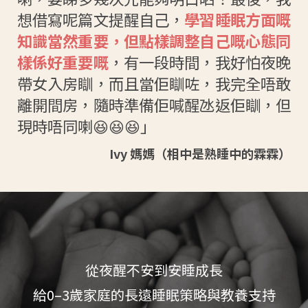
想借寫呢篇文提醒自己，
學習睡眠方面嘅
知識當然重要，但點樣調整自己嘅心態同
樣係好重要嘅
，有一段時間，我好怕夜晚
帶女入房瞓，而且當佢瞓咗，我完全唔敢
離開間房，隨時準備佢喊醒氹返佢瞓，但
現時唔同喇😆😆😆」
Ivy 媽媽（相中是熟睡中的霖霖）
從夜醒不安到安睡成長
給0–3歲家庭的長遠睡眠策略與教養支持