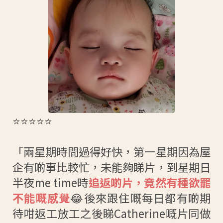
⭐⭐⭐⭐⭐
「兩星期時間過得好快，第一星期因為屋
企有啲事比較忙，未能夠睇片，到星期日
半夜me time時
追返啲片，竟然有種欲罷
不能嘅感覺
😂後來跟住嘅每日都有啲期
待咁返工放工之後睇Catherine嘅片同做