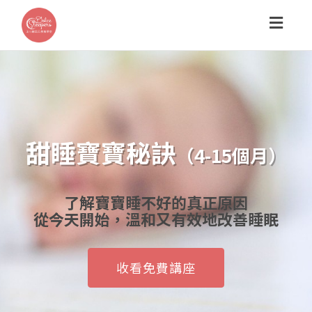
Toggl
navig
甜睡寶寶秘訣
（4-15個月）
了解寶寶睡不好的真正原因
從今天開始，溫和又有效地改善睡眠
收看免費講座