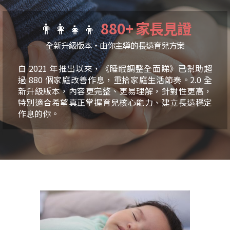
👨‍👩‍👧‍👦
880+ 家長見證
全新升級版本・由你主導的長遠育兒方案
自 2021 年推出以來，《睡眠調整全面睇》已幫助超
過 880 個家庭改善作息，重拾家庭生活節奏。2.0 全
新升級版本，內容更完整、更易理解，針對性更高，
特別適合希望真正掌握育兒核心能力、建立長遠穩定
作息的你。