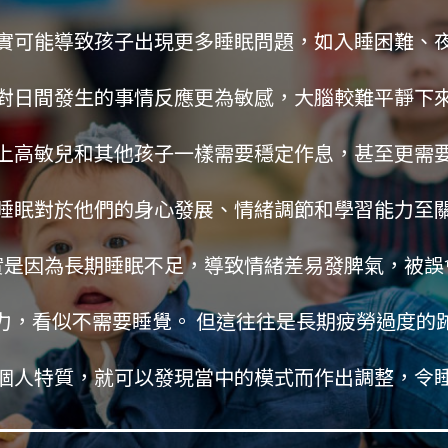
實可能導致孩子出現更多睡眠問題，如入睡困難、
對日間發生的事情反應更為敏感，大腦較難平靜下
上高敏兒和其他孩子一樣需要穩定作息，甚至更需
睡眠對於他們的身心發展、情緒調節和學習能力至
實是因為長期睡眠不足，導致情緒差易發脾氣，被誤
力，看似不需要睡覺。 但這往往是長期疲勞過度的
個人特質，就可以發現當中的模式而作出調整，令