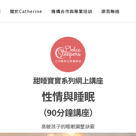
案
關於Catherine
機構合作與專業培訓
跟我聯絡
甜睡寶寶系列網上講座
性情與睡眠
（90分鐘講座）
高敏孩子的睡眠調整訣竅