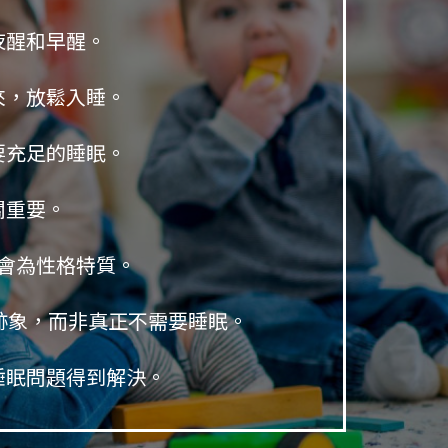
夜醒和早醒。
來，放鬆入睡。
要充足的睡眠。
關重要。
會為性格特質。
跡象，而非真正不需要睡眠。
睡眠問題得到解決。