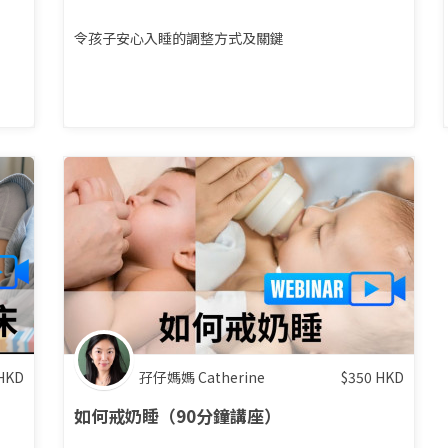
令孩子安心入睡的調整方式及關鍵
HKD
孖仔媽媽 Catherine
$
350
HKD
如何戒奶睡（90分鐘講座）