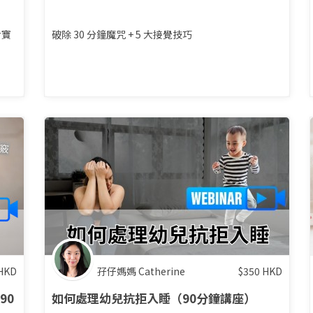
令寶
破除 30 分鐘魔咒 + 5 大接覺技巧
HKD
孖仔媽媽 Catherine
$
350
HKD
90
如何處理幼兒抗拒入睡（90分鐘講座）