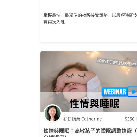
掌握最快、最精準的夜醒接覺策略，以最短時間
寶再次入睡
孖仔媽媽 Catherine
$
350
性情與睡眠：高敏孩子的睡眠調整訣竅（