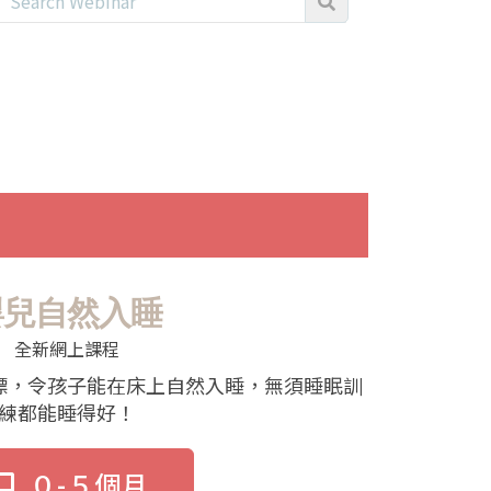
嬰兒自然入睡
全新網上課程
標，令孩子能在床上自然入睡，無須睡眠訓
練都能睡得好！
０-５個月