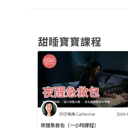
甜睡寶寶課程
孖仔媽媽 Catherine
$
599
夜醒急救包（一小時課程）