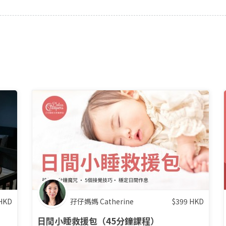
HKD
孖仔媽媽 Catherine
$
399
HKD
日間小睡救援包（45分鐘課程）