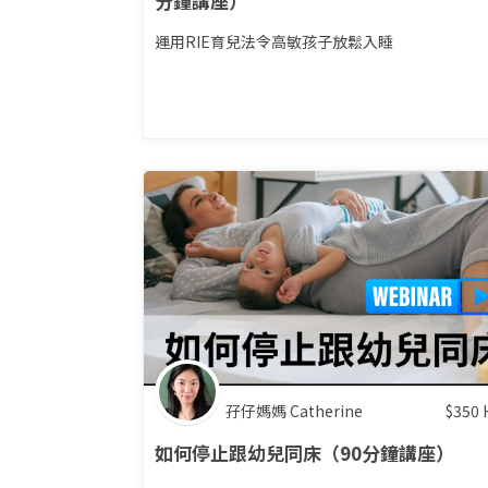
分鐘講座）
運用RIE育兒法令高敏孩子放鬆入睡
孖仔媽媽 Catherine
$
350
如何停止跟幼兒同床（90分鐘講座）