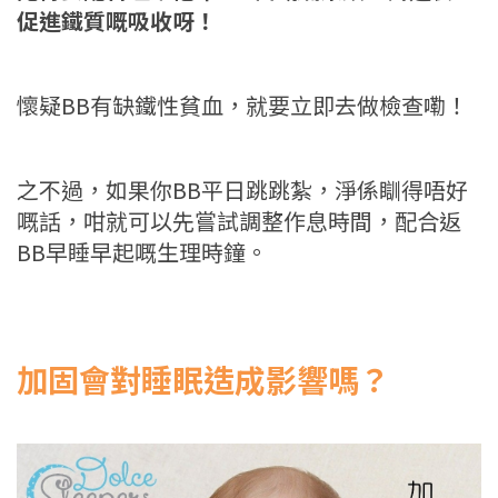
促進鐵質嘅吸收呀！
懷疑BB有缺鐵性貧血，就要立即去做檢查嘞！
之不過，如果你BB平日跳跳紮，淨係瞓得唔好
嘅話，咁就可以先嘗試調整作息時間，配合返
BB早睡早起嘅生理時鐘。
加固會對睡眠造成影響嗎？