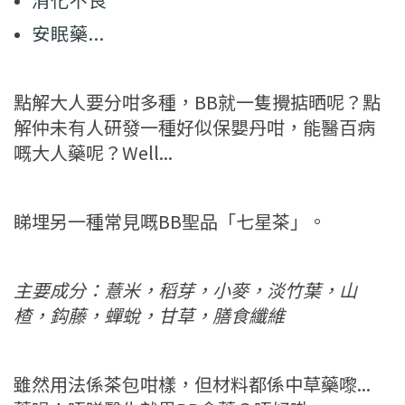
安眠藥...
點解大人要分咁多種，BB就一隻攪掂晒呢？點
解仲未有人研發一種好似保嬰丹咁，能醫百病
嘅大人藥呢？
Well...
睇埋另一種常見嘅BB聖品「七星茶」。
主要成分：薏米，稻芽，小麥，淡竹葉，山
楂，鈎藤，蟬蛻，甘草，膳食纖維
雖然用法係茶包咁樣，但材料都係中草藥嚟...