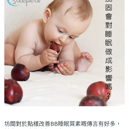
坊間對於點樣改善BB睡眠質素嘅傳言有好多，