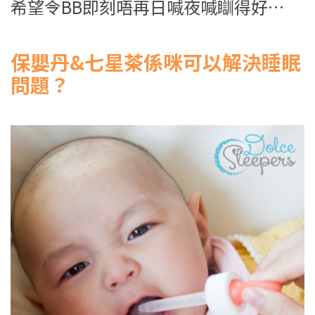
希望令BB即刻唔再日喊夜喊瞓得好…
保嬰丹&
七星茶係咪可以解決睡眠
問題？