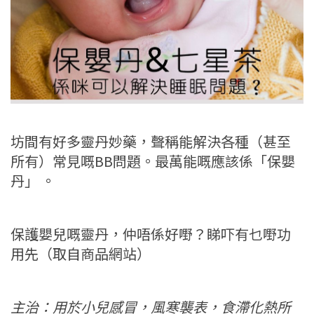
坊間有好多靈丹妙藥，聲稱能解決各種（甚至
所有）常見嘅BB問題。最萬能嘅應該係「保嬰
丹」 。
保護嬰兒嘅靈丹，仲唔係好嘢？睇吓有乜嘢功
用先（取自商品網站）
主治：用於小兒感冒，風寒襲表，食滯化熱所