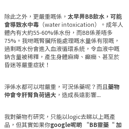
除此之外，更嚴重嘅係，
太早畀BB飲水，可能
會導致水中毒
（water intoxication）。成年人
體內有大約55-60%係水份，而BB係差唔多
75%。我哋嘅腎臟所能處理嘅水量係有限嘅，
過剩嘅水份會進入血液循環系統，令血液中嘅
鈉含量被稀釋，產生身體麻痺、癲癇、甚至於
昏迷等嚴重症狀！
淨係水都可以咁嚴重，可況係藥呢？而且
藥物
仲會令肝腎負荷過大
，造成長遠影響...
我對藥物冇研究，只能以logic去睇以上嘅產
品，但其實如果你
google呢啲 “BB靈藥“ 加