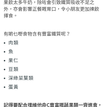
果飲太多牛奶，除咗會引致鐵質吸收不足之
外，亦會影響正餐嘅胃口，令小朋友更加揀飲
擇食。
有啲乜嘢食物含有豐富鐵質呢？
肉類
魚
果仁
豆類
深綠菜葉類
蛋黃
記得要配合埋維他命C豐富嘅蔬果類一齊進食，