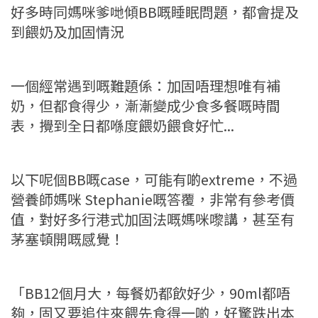
好多時同媽咪爹哋傾BB嘅睡眠問題，都會提及
到餵奶及加固情況
一個經常遇到嘅難題係：加固唔理想唯有補
奶，但都食得少，漸漸變成少食多餐嘅時間
表，攪到全日都喺度餵奶餵食好忙...
以下呢個BB嘅case，可能有啲extreme，不過
營養師媽咪 Stephanie嘅答覆，非常有參考價
值，對好多行港式加固法嘅媽咪嚟講，甚至有
茅塞頓開嘅感覺！
「BB12個月大，每餐奶都飲好少，90ml都唔
夠，固又要追住來餵先食得一啲，好驚跌出本