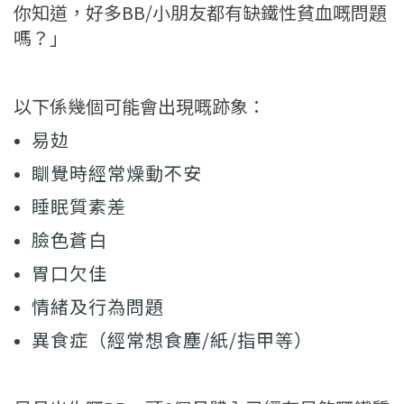
你知道，好多BB/小朋友都有缺鐵性貧血嘅問題
嗎？」
以下係幾個可能會出現嘅跡象：
易攰
瞓覺時經常燥動不安
睡眠質素差
臉色蒼白
胃口欠佳
情緒及行為問題
異食症（經常想食塵/紙/指甲等）