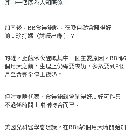
其中一個廣為人知嘅係：
加固後，BB食得飽啲，夜晚自然會瞓得好
啲...
珍打媽（請讀出嚟 ）？
的確，肚餓係夜醒嘅其中一個主要原因。BB喺6
個月大之前，生理上仍需要夜奶，多數要到9個
月至會完全停止夜奶。
但咁並唔代表，食得飽就會瞓得好... 好可能只
不過係時間上咁啱吻合而已。
美國兒科醫學會建議，在BB滿6個月大時開始加