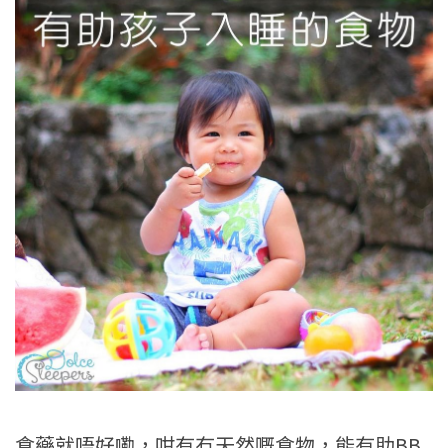
食藥就唔好嘞，咁有冇天然嘅食物，能有助BB