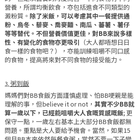
營養，所謂均衡飲食，亦包括進食不同類型的
澱粉質。
除了米飯，可以考慮其中一餐提供通
粉、烏冬、藜麥、喬麥麵、南瓜、蕃薯、薯仔
等等替代。不但營養價值更佳，對BB來說多樣
性、有變化的食物亦更吸引
（大人都唔想日日
食一樣的食物吧？），亦能訓練咀嚼不同口感
的食物，提高將來對不同食物的接受能力。
粥到飯
3.
媽媽們對BB食飯方面謹慎處理、怕BB哽親是能
理解的事，但believe it or not，
其實不少BB就
算一歲以下，已經能咀嚼大人食嘅質感嘅飯
; 更
保守一點，一歲左右基本上大部分BB食飯都無
問題。重點是大人要給予機會。當然，如果15
個月BB本來依然每餐食粥，當然不要一下子變