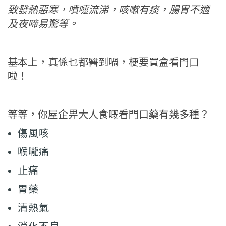
致發熱惡寒，噴嚏流涕，咳嗽有痰，腸胃不適
及夜啼易驚等。
基本上，真係乜都醫到喎，梗要買盒看門口
啦！
等等，你屋企畀大人食嘅看門口藥有幾多種？
傷風咳
喉嚨痛
止痛
胃藥
清熱氣
消化不良