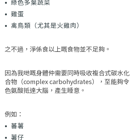
綠色多葉蔬菜
雞蛋
禽鳥類（尤其是火雞肉）
之不過，淨係食以上嘅食物並不足夠。
因為我哋嘅身體仲需要同時吸收複合式碳水化
合物（complex carbohydrates），至能夠令
色氨酸抵達大腦，產生睡意。
例如：
蕃薯
薯仔