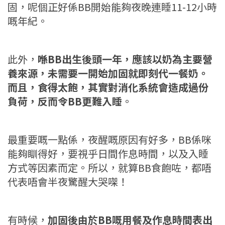
固，呢個正好係BB開始能夠夜晚連睡11-12小時
嘅年紀。
此外，
喺BB出生後頭一年，應該以奶為主要營
養來源，未需要一開始加固就即刻代一餐奶。
而且，食得太飽，其實對消化系統會造成過份
負荷，反而令BB更難入睡
。
最重要嘅一點係，夜醒嘅原因有好多，BB係咪
能夠瞓得好，要視乎日間作息時間，以及入睡
方式等因素而定。所以，就算BB食飽咗，都唔
代表唔會半夜驚醒大哭㗎！
有時候，
加固後由於BB嘅用餐及作息時間表出