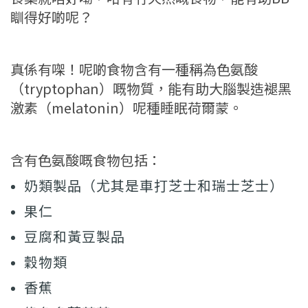
瞓得好啲呢？
真係有㗎！呢啲食物含有一種稱為色氨酸
（tryptophan）嘅物質，能有助大腦製造褪黑
激素（melatonin）呢種睡眠荷爾蒙。
含有色氨酸嘅食物包括：
奶類製品（尤其是車打芝士和瑞士芝士）
果仁
豆腐和黃豆製品
穀物類
香蕉