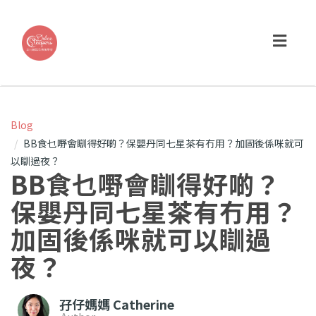
Toggl
navig
Blog
BB食乜嘢會瞓得好啲？保嬰丹同七星茶有冇用？加固後係咪就可
以瞓過夜？
BB食乜嘢會瞓得好啲？
保嬰丹同七星茶有冇用？
加固後係咪就可以瞓過
夜？
孖仔媽媽 Catherine