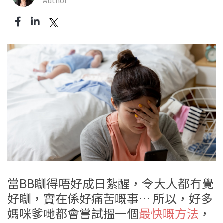
Author
當BB瞓得唔好成日紮醒，令大人都冇覺
好瞓，實在係好痛苦嘅事… 所以，好多
媽咪爹哋都會嘗試搵一個
最快嘅方法
，