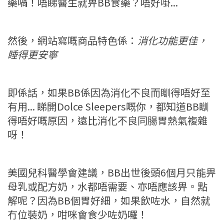
藥喎！唔睇醫生就畀BB食藥？唔好啩...
然後，網站寫嘅商品特色係：
消化功能更佳，
睡得更安寧
即係話，如果BB係因為消化不良而瞓得唔好至
有用... 睇開Dolce Sleepers嘅你，都知道BB瞓
得唔好嘅原因，遠比消化不良同腸胃熱氣複雜
呀！
美國兒科醫學會建議，BB出世後頭6個月只能畀
母乳或配方奶，水都唔需要、亦唔應該畀。點
解呢？因為BB個胃好細，如果飲咗水，自然就
冇位裝奶，咁咪會食少咗奶囉！