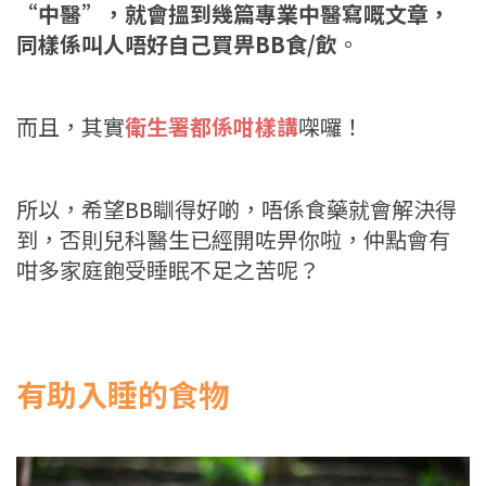
“中醫”，就會搵到幾篇專業中醫寫嘅文章，
同樣係叫人唔好自己買畀BB食/飲
。
而且，其實
衛生署都係咁樣講
㗎囉！
所以，希望BB瞓得好啲，唔係食藥就會解決得
到，否則兒科醫生已經開咗畀你啦，仲點會有
咁多家庭飽受睡眠不足之苦呢？
有助入睡的食物