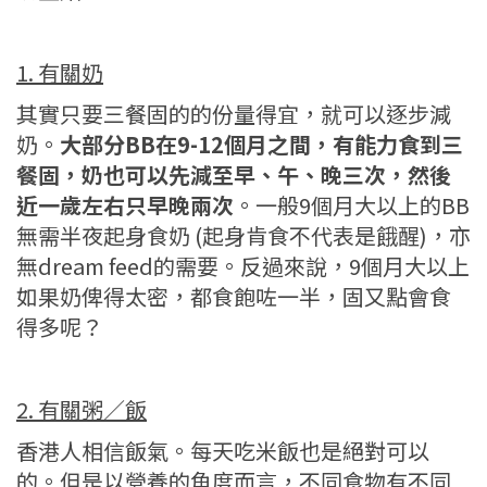
1.
有關奶
其實只要三餐固的的份量得宜，就可以逐步減
奶。
大部分BB在9-12個月之間，有能力食到三
餐固，奶也可以先減至早、午、晚三次，然後
近一歲左右只早晚兩次
。一般9個月大以上的BB
無需半夜起身食奶 (起身肯食不代表是餓醒)，亦
無dream feed的需要。反過來說，9個月大以上
如果奶俾得太密，都食飽咗一半，固又點會食
得多呢？
2. 有關粥／飯
香港人相信飯氣。每天吃米飯也是絕對可以
的。但是以營養的角度而言，不同食物有不同