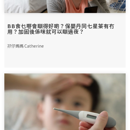
BB食乜嘢會瞓得好啲？保嬰丹同七星茶有冇
用？加固後係咪就可以瞓過夜？
孖仔媽媽 Catherine