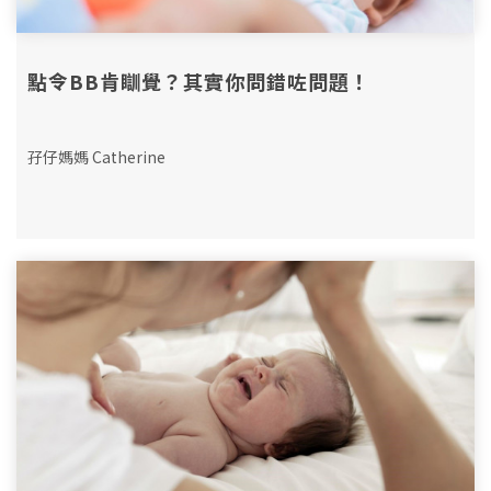
點令BB肯瞓覺？其實你問錯咗問題！
孖仔媽媽 Catherine