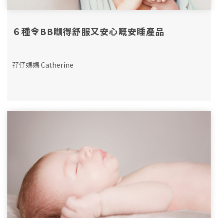
６種令BB瞓得舒服又安心嘅安睡產品
孖仔媽媽 Catherine