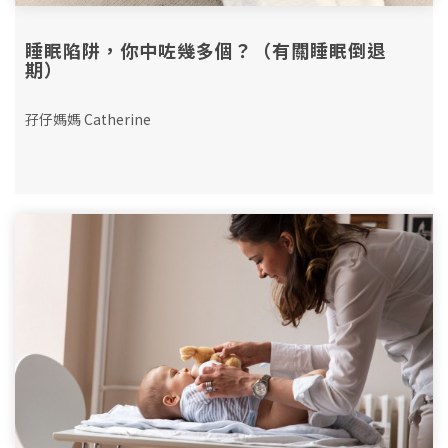
睡眠陷阱，你中咗幾多個？（有關睡眠倒退
期）
孖仔媽媽 Catherine