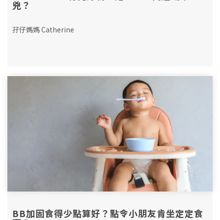
兇？
孖仔媽媽 Catherine
BB加固食得少點算好？點令小朋友肯坐定定食