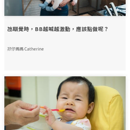
氹瞓覺時，BB越喊越激動，應該點做呢？
孖仔媽媽 Catherine